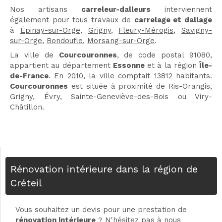
Nos artisans
carreleur-dalleurs
interviennent
également pour tous travaux de
carrelage et dallage
à
Épinay-sur-Orge
,
Grigny
,
Fleury-Mérogis
,
Savigny-
sur-Orge
,
Bondoufle
,
Morsang-sur-Orge
.
La ville de
Courcouronnes
, de code postal 91080,
appartient au département
Essonne
et à la région
Île-
de-France
. En 2010, la ville comptait 13812 habitants.
Courcouronnes
est située à proximité de Ris-Orangis,
Grigny, Évry, Sainte-Geneviève-des-Bois ou Viry-
Châtillon.
Rénovation intérieure dans la région de
Créteil
Vous souhaitez un devis pour une prestation de
rénovation intérieure
? N'hésitez pas à nous