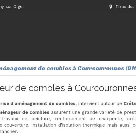
gny-sur-Orge.
11 rue des
ménagement de combles à Courcouronnes (91
ur de combles à Courcouronne
prise d'aménagement de combles
, intervient autour de
Créte
aménageur de combles
assurent une grande variété de presta
travaux de peinture, renforcement de charpente, créa
 couverture, installation d'isolation thermique mais aussi 
lancher.