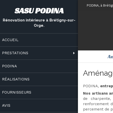
PODINA, à Bréti
SASU PODINA
Rénovation intérieure à Brétigny-sur-
Orge.
ACCUEIL
PRESTATIONS
A
PODINA
Aménage
RÉALISATIONS
PODINA,
entre
FOURNISSEURS
Nos artisans 
de charpente, 
renforcement de
AVIS
percement de p