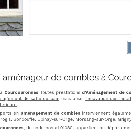
 aménageur de combles à Cour
 à
Courcouronnes
toutes prestations
d'Aménagement de c
nagement de salle de bain
mais aussi
rénovation des instal
térieure
.
xperts en
aménagement de combles
interviennent égalem
rogis
,
Bondoufle
,
Épinay-sur-Orge
,
Morsang-sur-Orge
,
Grign
couronnes
, de code postal 91080, appartient au départem