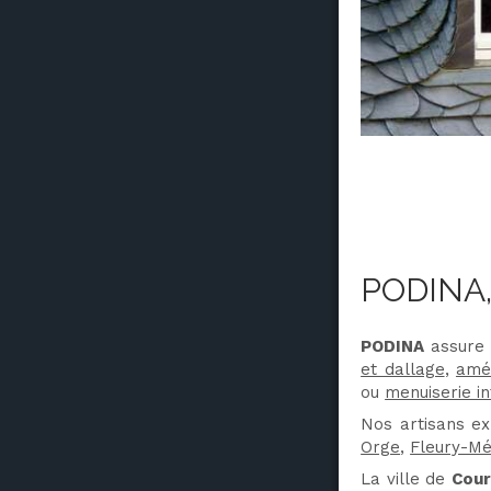
PODINA,
PODINA
assure
et dallage
,
amé
ou
menuiserie in
Nos artisans e
Orge
,
Fleury-Mé
La ville de
Cour