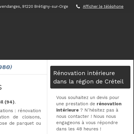
 vendanges, 91220 Brétigny-sur-Orge
Afficher le téléphone
080)
Rénovation intérieure
dans la région de Créteil
s
Vous souhaitez un devis pour
il (94)
.
une prestation de
rénovation
intérieure
? N'hésitez pas à
tions : rénovation
nous contacter ! Nous nous
tion de cloisons,
engageons à vous répondre
pose de parquet ou
dans les 48 heures !