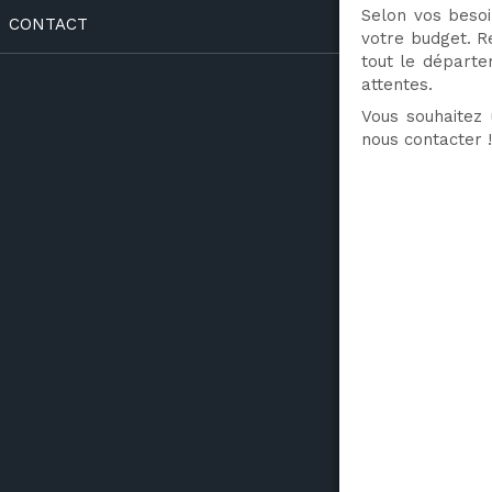
Selon vos beso
CONTACT
votre budget. Re
tout le départe
attentes.
Vous souhaitez 
nous contacter !