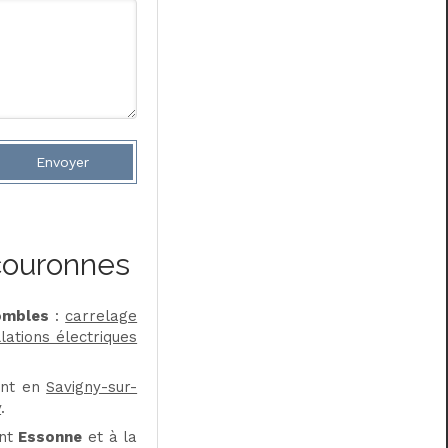
Envoyer
couronnes
ombles
:
carrelage
lations électriques
ent en
Savigny-sur-
y
.
ent
Essonne
et à la