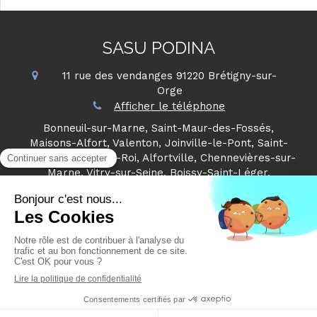
SASU PODINA
11 rue des vendanges
91220
Brétigny-sur-
Orge
Afficher le téléphone
Bonneuil-sur-Marne, Saint-Maur-des-Fossés,
Maisons-Alfort, Valenton, Joinville-le-Pont, Saint-
Maurice, Choisy-le-Roi, Alfortville, Chennevières-sur-
Marne, Vitry-sur-Seine, Boissy-Saint-Léger,
Charenton-le-Pont
Plan du site
Mentions légales
©2018 PODINA - Rénovation intérieure
Création et référencement du site par Simplébo