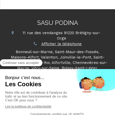
SASU PODINA
11 rue des vendanges
91220
Brétigny-sur-
Orge
Afficher le téléphone
Bonneuil-sur-Marne, Saint-Maur-des-Fossés,
Maisons-Alfort, Valenton, Joinville-le-Pont, Saint-
Maurice, Choisy-le-Roi, Alfortville, Chennevières-sur-
Marne, Vitry-sur-Seine, Boissy-Saint-Léger,
Charenton-le-Pont
Plan du site
Mentions légales
©2018 PODINA - Rénovation intérieure
Création et référencement du site par Simplébo